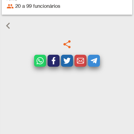
people
20 a 99 funcionários
keyboard_arrow_left
share