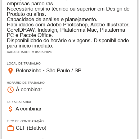
empresas parceiras.
Necessário ensino técnico ou superior em Design de
Produto ou afins.
Capacidade de análise e planejamento.
Habilidades com Adobe Photoshop, Adobe Illustrator,
CorelDRAW, Indesign, Plataforma Mac, Plataforma
PC e Pacote Office.
Disponibilidade de horário e viagens. Disponibilidade
para inicio imediato.
CADASTRADO EM 05/06/2024
LOCAL DE TRABALHO
place
Belenzinho - São Paulo / SP
HORÁRIO DE TRABALHO
access_time
À combinar
FAIXA SALARIAL
attach_money
A combinar
TIPO DE CONTRATAÇÃO
work_outline
CLT (Efetivo)