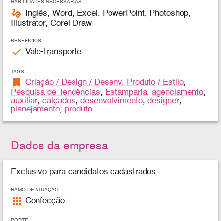
HABILIDADES NECESSÁRIAS
gesture
Inglês, Word, Excel, PowerPoint, Photoshop,
Illustrator, Corel Draw
BENEFÍCIOS
check
Vale-transporte
TAGS
bookmark
Criação / Design / Desenv. Produto / Estilo
,
Pesquisa de Tendências
,
Estamparia
,
agenciamento
,
auxiliar
,
calçados
,
desenvolvimento
,
designer
,
planejamento
,
produto
Dados da empresa
Exclusivo para candidatos cadastrados
RAMO DE ATUAÇÃO
apps
Confecção
PORTE