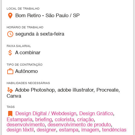
LOCAL DE TRABALHO
place
Bom Retiro - São Paulo / SP
HORÁRIO DE TRABALHO
access_time
segunda à sexta-feira
FAIXA SALARIAL
attach_money
A combinar
TIPO DE CONTRATAÇÃO
work_outline
Autônomo
HABILIDADES NECESSÁRIAS
gesture
Adobe Photoshop, adobe illustrator, Procreate,
Canva
TAGS
bookmark
Design Digital / Webdesign
,
Design Gráfico
,
Estamparia
,
briefing
,
colorista
,
criação
,
desenvolvimento
,
desenvolvimento de produto
,
design têxtil
,
designer
,
estampa
,
imagem
,
tendências