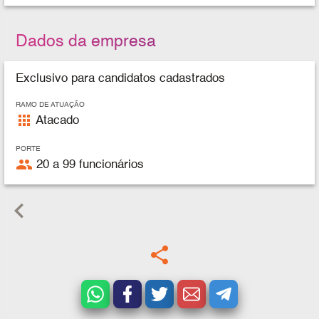
Dados da empresa
Exclusivo para candidatos cadastrados
RAMO DE ATUAÇÃO
apps
Atacado
PORTE
people
20 a 99 funcionários
keyboard_arrow_left
share