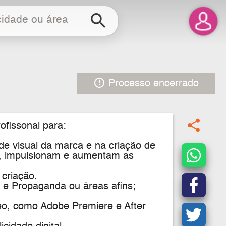
search
error_outline
Processo encerrado
share
ofissonal para
:
de visual da marca e na criação de
co, impulsionam e aumentam as
criação.
 e Propaganda ou áreas afins;
eo, como Adobe Premiere e After