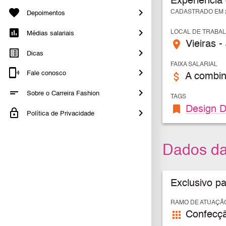
Experiência
CADASTRADO EM 2
Depoimentos
LOCAL DE TRABA
Médias salariais
place
Vieiras -
Dicas
FAIXA SALARIAL
Fale conosco
attach_money
A combin
Sobre o Carreira Fashion
TAGS
bookmark
Design D
Política de Privacidade
Dados d
Exclusivo p
RAMO DE ATUAÇÃ
apps
Confecçã