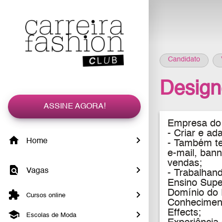
Candidato
Desig
ASSINE AGORA!
Empresa do 
-
Criar e ad
Home
- Também te
e-mail, ban
vendas;
Vagas
- Trabalhan
Ensino Supe
Domínio do P
Cursos online
Conheciment
Effects;
Escolas de Moda