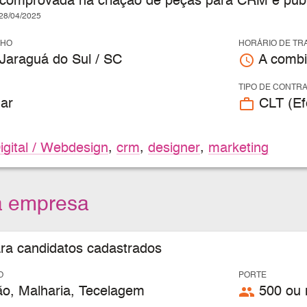
 comprovada na criação de peças para CRM e public
8/04/2025
LHO
HORÁRIO DE TR
access_time
 Jaraguá do Sul / SC
A combi
TIPO DE CONTR
work_outline
ar
CLT (Efe
igital / Webdesign
,
crm
,
designer
,
marketing
a empresa
ara candidatos cadastrados
O
PORTE
people
o, Malharia, Tecelagem
500 ou 