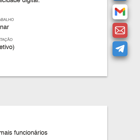
idade digital.
ABALHO
nar
ATAÇÃO
tivo)
mais funcionários