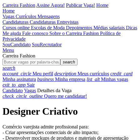
Carreira Fashion
Assine Agora!
Publicar Vaga!
Home
Home
Vagas
Currículos
Mensagens
Candidaturas
Candidaturas
Entrevistas
Cursos online
Escolas de Moda
Depoimentos
Médias salariais
Dicas
Me ajuda
Fale conosco
Sobre o Carreira Fashion
Política de
Privacidade
Sou
Candidato
Sou
Recrutador
Menu
Carreira Fashion
search
search
account_circle
Meu perfil
description
Meus currículos
credit_card
Minha assinatura
business
Minha empresa
list_alt
Minhas vagas
exit_to_app
Sair
Candidato
Vagas
Detalhes da Vaga
check_circle_outline
Quero me candidatar!
Designer Criativo
Comércio varejista
admite profissional para:
- Criar apresentações comerciais de alto impacto;
- Desenvolver mockups de produtos e materiais de apresentação