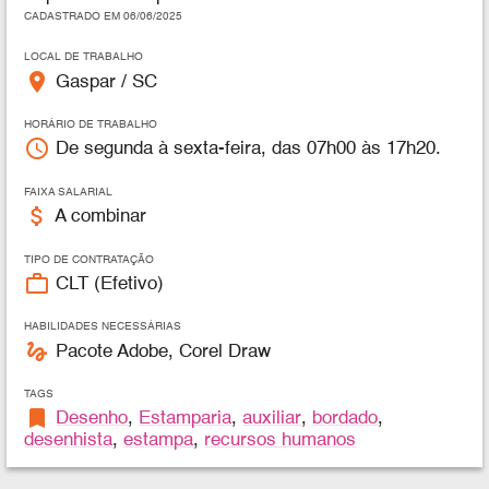
CADASTRADO EM 06/06/2025
LOCAL DE TRABALHO
place
Gaspar / SC
HORÁRIO DE TRABALHO
access_time
De segunda à sexta-feira, das 07h00 às 17h20.
FAIXA SALARIAL
attach_money
A combinar
TIPO DE CONTRATAÇÃO
work_outline
CLT (Efetivo)
HABILIDADES NECESSÁRIAS
gesture
Pacote Adobe, Corel Draw
TAGS
bookmark
Desenho
,
Estamparia
,
auxiliar
,
bordado
,
desenhista
,
estampa
,
recursos humanos