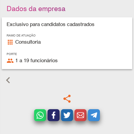
Dados da empresa
Exclusivo para candidatos cadastrados
RAMO DE ATUAÇÃO
apps
Consultoria
PORTE
people
1 a 19 funcionários
keyboard_arrow_left
share