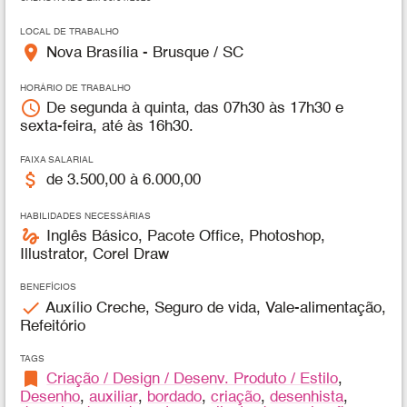
LOCAL DE TRABALHO
place
Nova Brasília - Brusque / SC
HORÁRIO DE TRABALHO
access_time
De segunda à quinta, das 07h30 às 17h30 e
sexta-feira, até às 16h30.
FAIXA SALARIAL
attach_money
de 3.500,00 à 6.000,00
HABILIDADES NECESSÁRIAS
gesture
Inglês Básico, Pacote Office, Photoshop,
Illustrator, Corel Draw
BENEFÍCIOS
check
Auxílio Creche, Seguro de vida, Vale-alimentação,
Refeitório
TAGS
bookmark
Criação / Design / Desenv. Produto / Estilo
,
Desenho
,
auxiliar
,
bordado
,
criação
,
desenhista
,