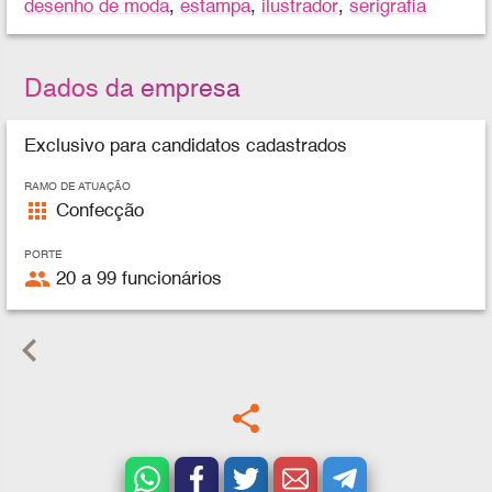
desenho de moda
,
estampa
,
ilustrador
,
serigrafia
Dados da empresa
Exclusivo para candidatos cadastrados
RAMO DE ATUAÇÃO
apps
Confecção
PORTE
people
20 a 99 funcionários
keyboard_arrow_left
share