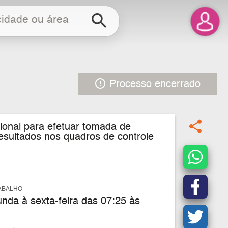
search
error_outline
Processo encerrado
share
ional para efetuar tomada de
esultados nos quadros de controle
ABALHO
nda à sexta-feira das 07:25 às