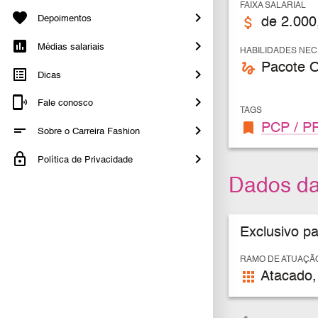
FAIXA SALARIAL
Depoimentos
attach_money
de 2.000
Médias salariais
HABILIDADES NE
gesture
Pacote O
Dicas
Fale conosco
TAGS
bookmark
PCP / P
Sobre o Carreira Fashion
Política de Privacidade
Dados d
Exclusivo p
RAMO DE ATUAÇÃ
apps
Atacado,