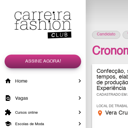
Candidato
Cronom
ASSINE AGORA!
Confecção, 
tempos, ela
Home
de produção
E
xperiênci
CADASTRADO EM 2
Vagas
LOCAL DE TRABA
place
Vera Cruz
Cursos online
Escolas de Moda