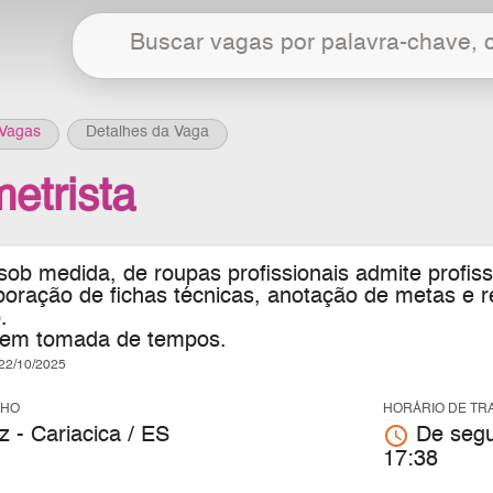
Vagas
Detalhes da Vaga
etrista
sob medida, de roupas profissionais
admite profiss
boração de fichas técnicas, anotação de metas e r
.
a em tomada de tempos
.
2/10/2025
LHO
HORÁRIO DE TR
access_time
 - Cariacica / ES
De segu
17:38