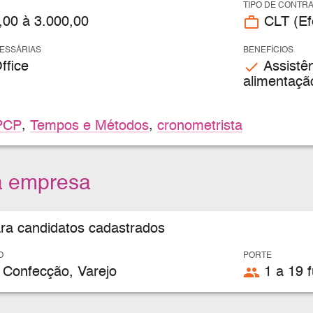
TIPO DE CONTR
work_outline
,00 à 3.000,00
CLT (Efe
CESSÁRIAS
BENEFÍCIOS
check
ffice
Assistên
alimentaçã
PCP
,
Tempos e Métodos
,
cronometrista
a empresa
ara candidatos cadastrados
O
PORTE
people
 Confecção, Varejo
1 a 19 f