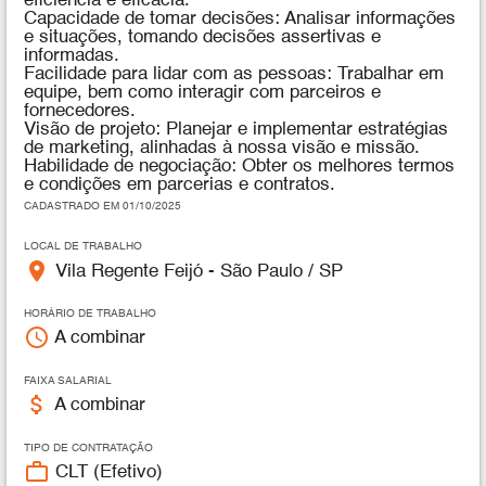
eficiência e eficácia.
Capacidade de tomar decisões: Analisar informações
e situações, tomando decisões assertivas e
informadas.
Facilidade para lidar com as pessoas: Trabalhar em
equipe, bem como interagir com parceiros e
fornecedores.
Visão de projeto: Planejar e implementar estratégias
de marketing, alinhadas à nossa visão e missão.
Habilidade de negociação: Obter os melhores termos
e condições em parcerias e contratos.
CADASTRADO EM 01/10/2025
LOCAL DE TRABALHO
place
Vila Regente Feijó - São Paulo / SP
HORÁRIO DE TRABALHO
access_time
A combinar
FAIXA SALARIAL
attach_money
A combinar
TIPO DE CONTRATAÇÃO
work_outline
CLT (Efetivo)