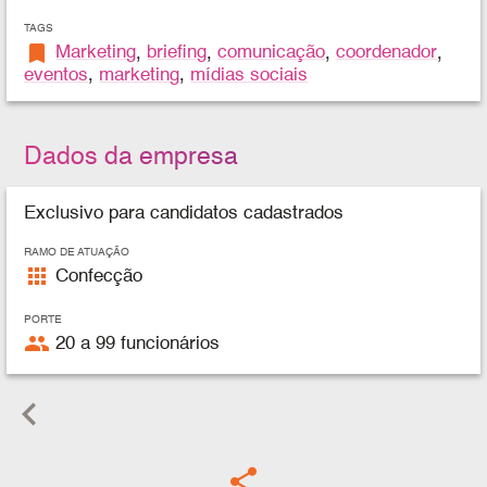
TAGS
bookmark
Marketing
,
briefing
,
comunicação
,
coordenador
,
eventos
,
marketing
,
mídias sociais
Dados da empresa
Exclusivo para candidatos cadastrados
RAMO DE ATUAÇÃO
apps
Confecção
PORTE
people
20 a 99 funcionários
keyboard_arrow_left
share