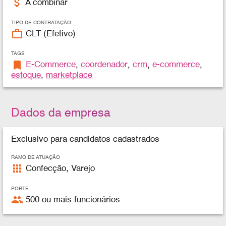
attach_money
A combinar
TIPO DE CONTRATAÇÃO
work_outline
CLT (Efetivo)
TAGS
bookmark
E-Commerce
,
coordenador
,
crm
,
e-commerce
,
estoque
,
marketplace
Dados da empresa
Exclusivo para candidatos cadastrados
RAMO DE ATUAÇÃO
apps
Confecção, Varejo
PORTE
people
500 ou mais funcionários