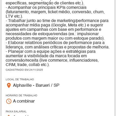
específicas, segmentação de clientes etc.).
- Acompanhar os principais KPIs comerciais
(faturamento, margem, ticket médio, conversão, churn,
LTV etc.).
- Trabalhar junto ao time de marketing/performance para
acompanhar mídia paga (Google, Meta etc.) e sugerir
ajustes em campanhas com base em performance e
necessidades de estoque/vendas (ex.: impulsionar
produtos com margem maior ou com estoque parado).
- Elaborar relatórios periódicos de performance para a
liderança, com análises críticas e propostas de melhoria.
- Planejar com a equipe ações e estratégias para
aumentar a visibilidade da marca focada em
conversão/receita (live commerce, influenciadores,
CRM, trade, collab etc.).
CADASTRADO EM 24/11/2025
LOCAL DE TRABALHO
place
Alphaville - Barueri / SP
HORÁRIO DE TRABALHO
access_time
A combinar
FAIXA SALARIAL