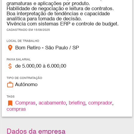
gramaturas e aplicações por produto.
Habilidade de negociação e leitura de contratos.
Boa interpretação de tendências e capacidade
analítica para tomada de decisão.
Vivência com sistemas ERP e controle de budget.
CADASTRADO EM 15/08/2025
LOCAL DE TRABALHO
place
Bom Retiro - São Paulo / SP
FAIXA SALARIAL
attach_money
de 5.000,00 à 6.000,00
TIPO DE CONTRATAÇÃO
work_outline
Autônomo
TAGS
bookmark
Compras
,
acabamento
,
briefing
,
comprador
,
compras
Dados da empresa