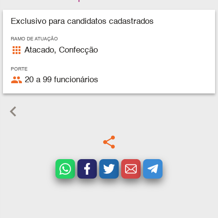
Exclusivo para candidatos cadastrados
RAMO DE ATUAÇÃO
apps
Atacado, Confecção
PORTE
people
20 a 99 funcionários
keyboard_arrow_left
share