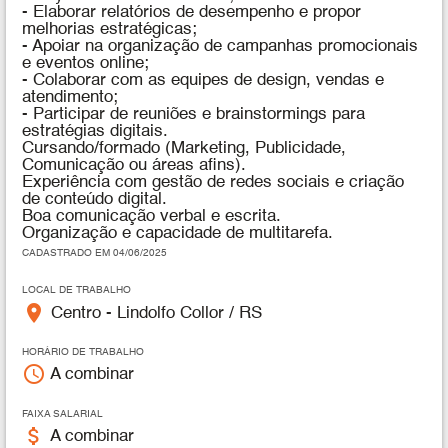
- Elaborar relatórios de desempenho e propor
melhorias estratégicas;
- Apoiar na organização de campanhas promocionais
e eventos online;
- Colaborar com as equipes de design, vendas e
atendimento;
- Participar de reuniões e brainstormings para
estratégias digitais.
Cursando/formado (Marketing, Publicidade,
Comunicação ou áreas afins).
Experiência com gestão de redes sociais e criação
de conteúdo digital.
Boa comunicação verbal e escrita.
Organização e capacidade de multitarefa.
CADASTRADO EM 04/06/2025
LOCAL DE TRABALHO
place
Centro - Lindolfo Collor / RS
HORÁRIO DE TRABALHO
access_time
A combinar
FAIXA SALARIAL
attach_money
A combinar