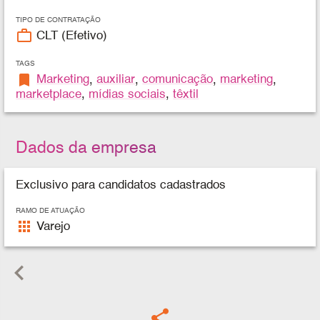
TIPO DE CONTRATAÇÃO
work_outline
CLT (Efetivo)
TAGS
bookmark
Marketing
,
auxiliar
,
comunicação
,
marketing
,
marketplace
,
mídias sociais
,
têxtil
Dados da empresa
Exclusivo para candidatos cadastrados
RAMO DE ATUAÇÃO
apps
Varejo
keyboard_arrow_left
share