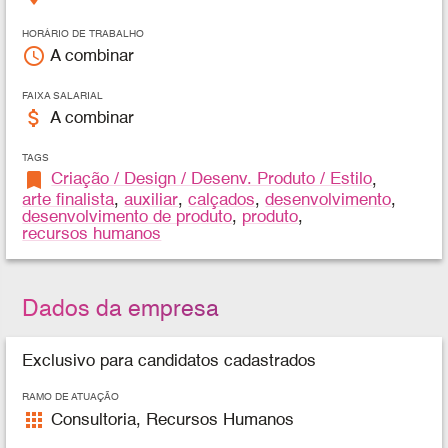
HORÁRIO DE TRABALHO
access_time
A combinar
FAIXA SALARIAL
attach_money
A combinar
TAGS
bookmark
Criação / Design / Desenv. Produto / Estilo
,
arte finalista
,
auxiliar
,
calçados
,
desenvolvimento
,
desenvolvimento de produto
,
produto
,
recursos humanos
Dados da empresa
Exclusivo para candidatos cadastrados
RAMO DE ATUAÇÃO
apps
Consultoria, Recursos Humanos