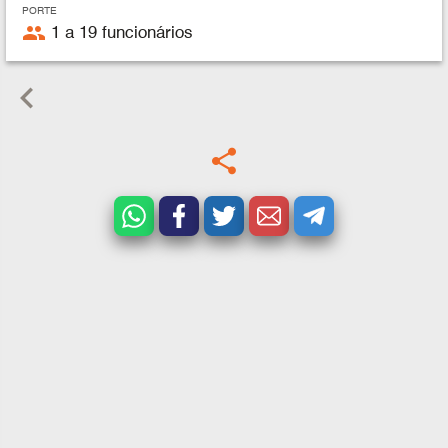
PORTE
people
1 a 19 funcionários
keyboard_arrow_left
share