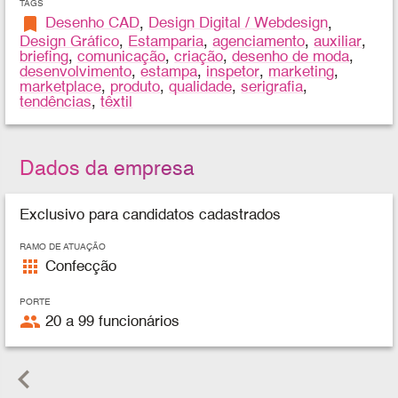
TAGS
bookmark
Desenho CAD
,
Design Digital / Webdesign
,
Design Gráfico
,
Estamparia
,
agenciamento
,
auxiliar
,
briefing
,
comunicação
,
criação
,
desenho de moda
,
desenvolvimento
,
estampa
,
inspetor
,
marketing
,
marketplace
,
produto
,
qualidade
,
serigrafia
,
tendências
,
têxtil
Dados da empresa
Exclusivo para candidatos cadastrados
RAMO DE ATUAÇÃO
apps
Confecção
PORTE
people
20 a 99 funcionários
keyboard_arrow_left