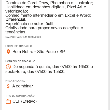
Domínio de Corel Draw, Photoshop e Illustrator;
Habilidade em desenhos digitais, Pixel Art e
vetorização;
Conhecimento intermediário em Excel e Word;
Diferencial
:
Experiência no setor têxtil;
Criatividade para propor novas coleções e
tendências.
CADASTRADO EM 18/05/2026
LOCAL DE TRABALHO
place
Bom Retiro - São Paulo / SP
HORÁRIO DE TRABALHO
access_time
De segunda à quinta, das 07h00 às 16h00 e
sexta-feira, das 07h00 às 15h00.
FAIXA SALARIAL
attach_money
A combinar
TIPO DE CONTRATAÇÃO
work_outline
CLT (Efetivo)