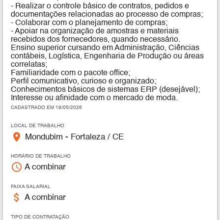
- Realizar o controle básico de contratos, pedidos e
documentações relacionadas ao processo de compras;
- Colaborar com o planejamento de compras;
- Apoiar na organização de amostras e materiais
recebidos dos fornecedores, quando necessário.
Ensino superior cursando em Administração, Ciências
contábeis, Logística, Engenharia de Produção ou áreas
correlatas;
Familiaridade com o pacote office;
Perfil comunicativo, curioso e organizado;
Conhecimentos básicos de sistemas ERP (desejável);
Interesse ou afinidade com o mercado de moda.
CADASTRADO EM 19/05/2026
LOCAL DE TRABALHO
place
Mondubim - Fortaleza / CE
HORÁRIO DE TRABALHO
access_time
A combinar
FAIXA SALARIAL
attach_money
A combinar
TIPO DE CONTRATAÇÃO