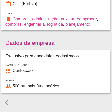
work_outline
CLT (Efetivo)
TAGS
bookmark
Compras
,
administração
,
auxiliar
,
comprador
,
compras
,
engenharia
,
logística
,
planejamento
Dados da empresa
Exclusivo para candidatos cadastrados
RAMO DE ATUAÇÃO
apps
Confecção
PORTE
people
500 ou mais funcionários
keyboard_arrow_left