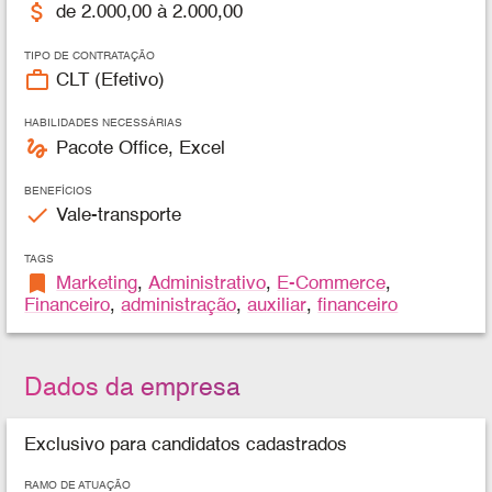
attach_money
de 2.000,00 à 2.000,00
TIPO DE CONTRATAÇÃO
work_outline
CLT (Efetivo)
HABILIDADES NECESSÁRIAS
gesture
Pacote Office, Excel
BENEFÍCIOS
check
Vale-transporte
TAGS
bookmark
Marketing
,
Administrativo
,
E-Commerce
,
Financeiro
,
administração
,
auxiliar
,
financeiro
Dados da empresa
Exclusivo para candidatos cadastrados
RAMO DE ATUAÇÃO