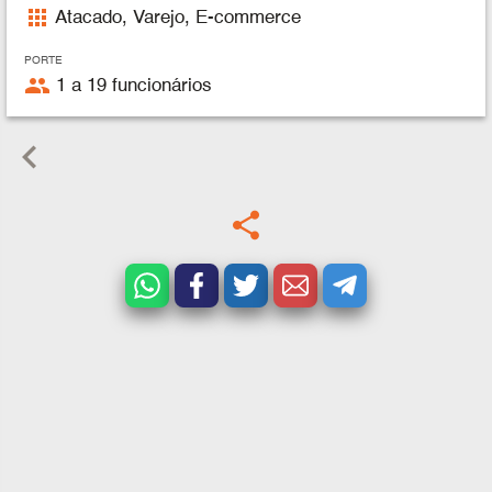
apps
Atacado, Varejo, E-commerce
PORTE
people
1 a 19 funcionários
keyboard_arrow_left
share