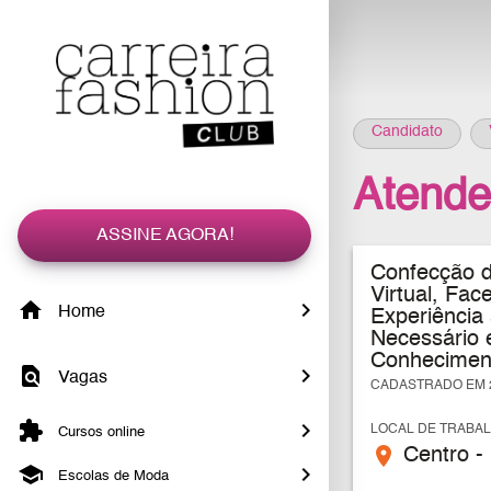
Candidato
Atende
ASSINE AGORA!
Confecção d
Virtual, Fa
Home
Experiência
Necessário 
Conheciment
Vagas
CADASTRADO EM 2
LOCAL DE TRABA
Cursos online
place
Centro - 
Escolas de Moda