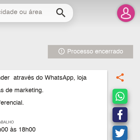
search
error_outline
Processo encerrado
share
nder através do WhatsApp, loja
as de marketing.
rencial.
ABALHO
00 às 18h00