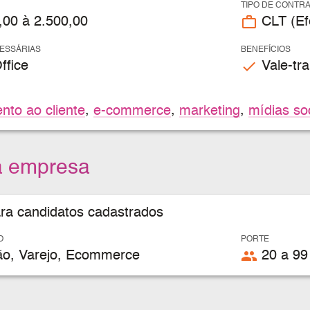
TIPO DE CONTR
work_outline
,00 à 2.500,00
CLT (Efe
CESSÁRIAS
BENEFÍCIOS
check
ffice
Vale-tra
nto ao cliente
,
e-commerce
,
marketing
,
mídias so
a empresa
ara candidatos cadastrados
O
PORTE
people
o, Varejo, Ecommerce
20 a 99 