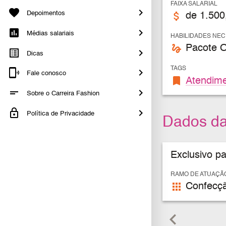
FAIXA SALARIAL
Depoimentos
attach_money
de 1.500
Médias salariais
HABILIDADES NE
gesture
Pacote O
Dicas
TAGS
Fale conosco
bookmark
Atendime
Sobre o Carreira Fashion
Política de Privacidade
Dados d
Exclusivo p
RAMO DE ATUAÇÃ
apps
Confecçã
keyboard_arrow_left