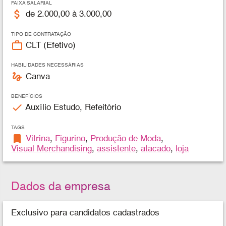
FAIXA SALARIAL
attach_money
de 2.000,00 à 3.000,00
TIPO DE CONTRATAÇÃO
work_outline
CLT (Efetivo)
HABILIDADES NECESSÁRIAS
gesture
Canva
BENEFÍCIOS
check
Auxílio Estudo, Refeitório
TAGS
bookmark
Vitrina
,
Figurino
,
Produção de Moda
,
Visual Merchandising
,
assistente
,
atacado
,
loja
Dados da empresa
Exclusivo para candidatos cadastrados