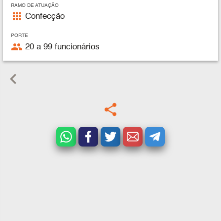
RAMO DE ATUAÇÃO
apps
Confecção
PORTE
people
20 a 99 funcionários
keyboard_arrow_left
share