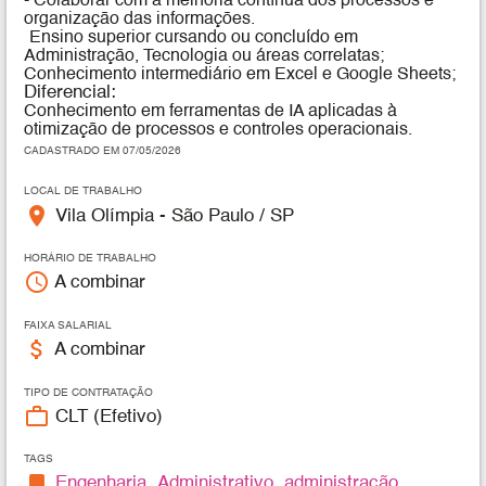
- Colaborar com a melhoria contínua dos processos e
organização das informações.
Ensino superior cursando ou concluído em
Administração, Tecnologia ou áreas correlatas;
Conhecimento intermediário em Excel e Google Sheets;
Diferencial:
Conhecimento em ferramentas de IA aplicadas à
otimização de processos e controles operacionais.
CADASTRADO EM 07/05/2026
LOCAL DE TRABALHO
place
Vila Olímpia - São Paulo / SP
HORÁRIO DE TRABALHO
access_time
A combinar
FAIXA SALARIAL
attach_money
A combinar
TIPO DE CONTRATAÇÃO
work_outline
CLT (Efetivo)
TAGS
bookmark
Engenharia
,
Administrativo
,
administração
,