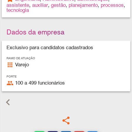
assistente
,
auxiliar
,
gestão
,
planejamento
,
processos
,
tecnologia
Dados da empresa
Exclusivo para candidatos cadastrados
RAMO DE ATUAÇÃO
apps
Varejo
PORTE
people
100 a 499 funcionários
keyboard_arrow_left
share