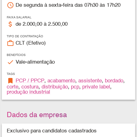
access_time
De segunda à sexta-feira das 07h30 às 17h20
FAIXA SALARIAL
attach_money
de 2.000,00 à 2.500,00
TIPO DE CONTRATAÇÃO
work_outline
CLT (Efetivo)
BENEFÍCIOS
check
Vale-alimentação
TAGS
bookmark
PCP / PPCP
,
acabamento
,
assistente
,
bordado
,
corte
,
costura
,
distribuição
,
pcp
,
private label
,
produção industrial
Dados da empresa
Exclusivo para candidatos cadastrados