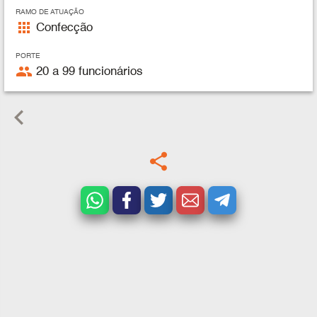
RAMO DE ATUAÇÃO
apps
Confecção
PORTE
people
20 a 99 funcionários
keyboard_arrow_left
share