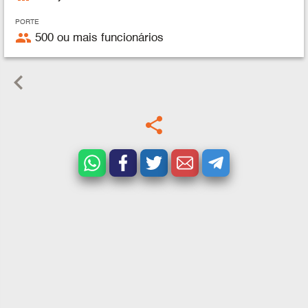
PORTE
people
500 ou mais funcionários
keyboard_arrow_left
share