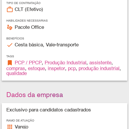
TIPO DE CONTRATAÇÃO
work_outline
CLT (Efetivo)
HABILIDADES NECESSÁRIAS
gesture
Pacote Office
BENEFÍCIOS
check
Cesta básica, Vale-transporte
TAGS
bookmark
PCP / PPCP
,
Produção Industrial
,
assistente
,
compras
,
estoque
,
inspetor
,
pcp
,
produção industrial
,
qualidade
Dados da empresa
Exclusivo para candidatos cadastrados
RAMO DE ATUAÇÃO
apps
Varejo