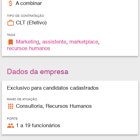
attach_money
A combinar
TIPO DE CONTRATAÇÃO
work_outline
CLT (Efetivo)
TAGS
bookmark
Marketing
,
assistente
,
marketplace
,
recursos humanos
Dados da empresa
Exclusivo para candidatos cadastrados
RAMO DE ATUAÇÃO
apps
Consultoria, Recursos Humanos
PORTE
people
1 a 19 funcionários