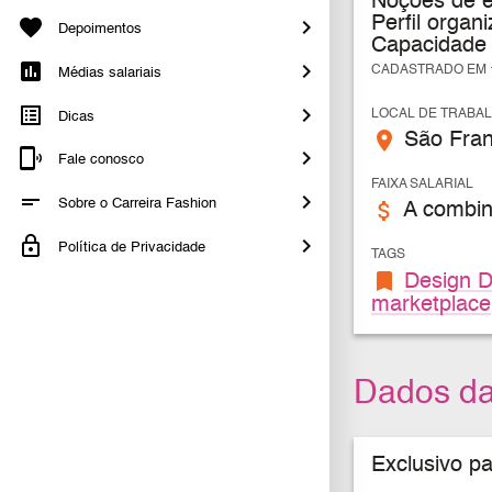
Noções de es
Perfil organ
Depoimentos
Capacidade 
CADASTRADO EM 1
Médias salariais
LOCAL DE TRABA
Dicas
place
São Franc
Fale conosco
FAIXA SALARIAL
Sobre o Carreira Fashion
attach_money
A combin
Política de Privacidade
TAGS
bookmark
Design D
marketplace
Dados d
Exclusivo p