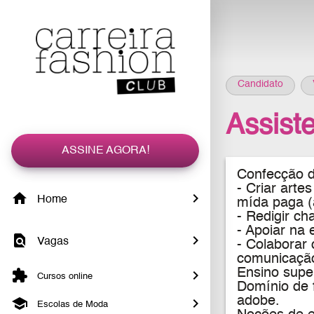
Candidato
Assist
ASSINE AGORA!
Confecção d
- Criar arte
Home
mída paga (
- Redigir ch
- Apoiar na 
Vagas
- Colaborar 
comunicaçã
Ensino super
Cursos online
Domínio de 
adobe.
Escolas de Moda