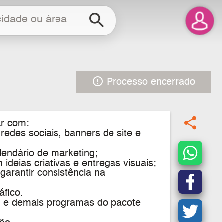
search
error_outline
Processo encerrado
share
ar com:
redes sociais, banners de site e
lendário de marketing;
ideias criativas e entregas visuais;
garantir consistência na
áfico.
or e demais programas do pacote