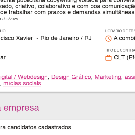
crita publicitária copywriting voltada para conver
izado, criativo, colaborativo e com boa comunicaçã
de trabalhar com prazos e demandas simultâneas
7/06/2025
LHO
HORÁRIO DE TR
access_time
isco Xavier - Rio de Janeiro / RJ
A combi
TIPO DE CONTR
work_outline
ar
CLT (Efe
igital / Webdesign
,
Design Gráfico
,
Marketing
,
ass
,
mídias sociais
a empresa
ara candidatos cadastrados