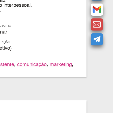
são.
o interpessoal.
.
ABALHO
nar
ATAÇÃO
tivo)
istente
,
comunicação
,
marketing
,