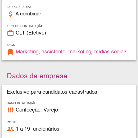
FAIXA SALARIAL
attach_money
A combinar
TIPO DE CONTRATAÇÃO
work_outline
CLT (Efetivo)
TAGS
bookmark
Marketing
,
assistente
,
marketing
,
mídias sociais
Dados da empresa
Exclusivo para candidatos cadastrados
RAMO DE ATUAÇÃO
apps
Confecção, Varejo
PORTE
people
1 a 19 funcionários