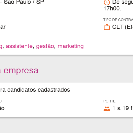
access_time
- São Paulo / SP
De segu
17h00.
TIPO DE CONTR
work_outline
ar
CLT (Efe
g
,
assistente
,
gestão
,
marketing
a empresa
ara candidatos cadastrados
O
PORTE
people
ão
1 a 19 f