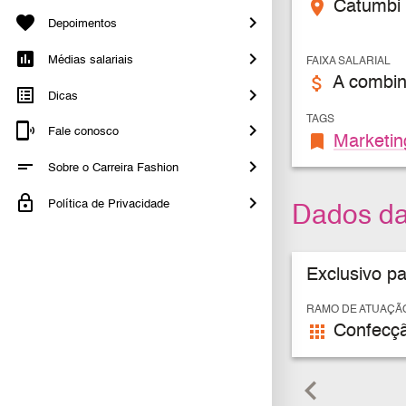
place
Catumbi 
Depoimentos
Médias salariais
FAIXA SALARIAL
attach_money
A combin
Dicas
TAGS
Fale conosco
bookmark
Marketin
Sobre o Carreira Fashion
Política de Privacidade
Dados d
Exclusivo p
RAMO DE ATUAÇÃ
apps
Confecç
keyboard_arrow_left