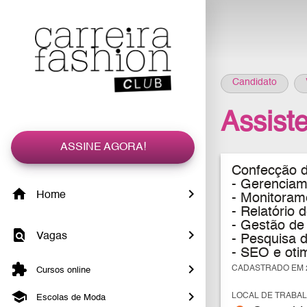
Candidato
Assist
ASSINE AGORA!
Confecção de
-
Gerenciam
Home
- Monitoram
- Relatório
- Gestão d
Vagas
- Pesquisa 
- SEO e otim
CADASTRADO EM 2
Cursos online
LOCAL DE TRABA
Escolas de Moda