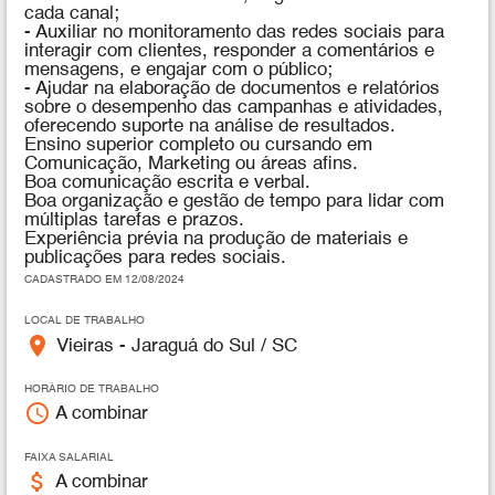
cada canal;
- Auxiliar no monitoramento das redes sociais para
interagir com clientes, responder a comentários e
mensagens, e engajar com o público;
- Ajudar na elaboração de documentos e relatórios
sobre o desempenho das campanhas e atividades,
oferecendo suporte na análise de resultados.
Ensino superior completo ou cursando em
Comunicação, Marketing ou áreas afins.
Boa comunicação escrita e verbal.
Boa organização e gestão de tempo para lidar com
múltiplas tarefas e prazos.
Experiência prévia na produção de materiais e
publicações para redes sociais.
CADASTRADO EM 12/08/2024
LOCAL DE TRABALHO
place
Vieiras - Jaraguá do Sul / SC
HORÁRIO DE TRABALHO
access_time
A combinar
FAIXA SALARIAL
attach_money
A combinar