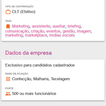
TIPO DE CONTRATAÇÃO
work_outline
CLT (Efetivo)
TAGS
bookmark
Marketing
,
assistente
,
auxiliar
,
briefing
,
comunicação
,
criação
,
eventos
,
gestão
,
imagem
,
marketing
,
marketplace
,
mídias sociais
Dados da empresa
Exclusivo para candidatos cadastrados
RAMO DE ATUAÇÃO
apps
Confecção, Malharia, Tecelagem
PORTE
people
500 ou mais funcionários