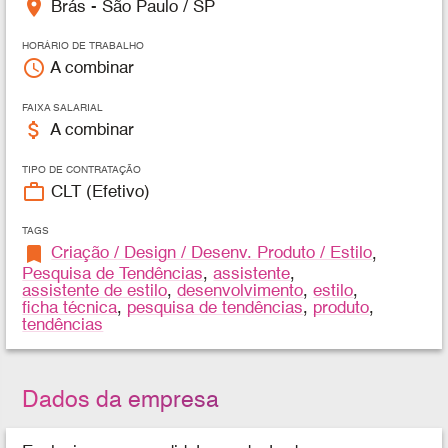
place
Brás - São Paulo / SP
HORÁRIO DE TRABALHO
access_time
A combinar
FAIXA SALARIAL
attach_money
A combinar
TIPO DE CONTRATAÇÃO
work_outline
CLT (Efetivo)
TAGS
bookmark
Criação / Design / Desenv. Produto / Estilo
,
Pesquisa de Tendências
,
assistente
,
assistente de estilo
,
desenvolvimento
,
estilo
,
ficha técnica
,
pesquisa de tendências
,
produto
,
tendências
Dados da empresa