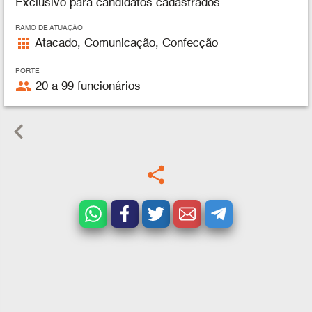
Exclusivo para candidatos cadastrados
RAMO DE ATUAÇÃO
apps
Atacado, Comunicação, Confecção
PORTE
people
20 a 99 funcionários
keyboard_arrow_left
share