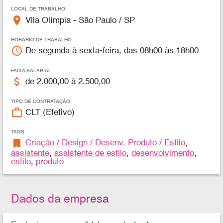
LOCAL DE TRABALHO
place
Vila Olímpia - São Paulo / SP
HORÁRIO DE TRABALHO
access_time
De segunda à sexta-feira, das 08h00 às 18h00
FAIXA SALARIAL
attach_money
de 2.000,00 à 2.500,00
TIPO DE CONTRATAÇÃO
work_outline
CLT (Efetivo)
TAGS
bookmark
Criação / Design / Desenv. Produto / Estilo
,
assistente
,
assistente de estilo
,
desenvolvimento
,
estilo
,
produto
Dados da empresa