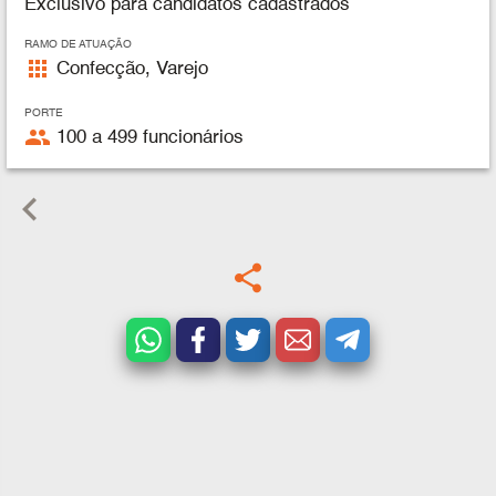
Exclusivo para candidatos cadastrados
RAMO DE ATUAÇÃO
apps
Confecção, Varejo
PORTE
people
100 a 499 funcionários
keyboard_arrow_left
share