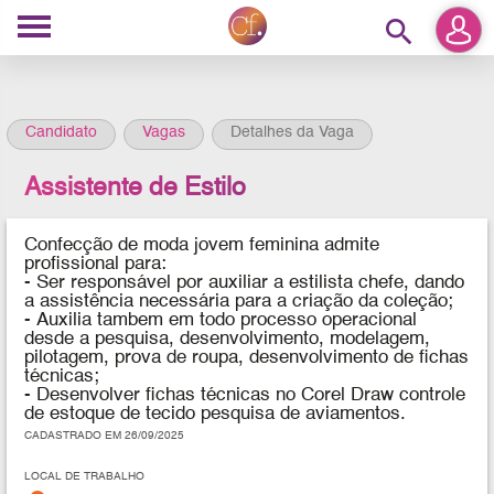
search
Candidato
Vagas
Detalhes da Vaga
Assistente de Estilo
Confecção de moda jovem feminin
a admite
profissional para:
- Ser r
esponsável por auxiliar a estilista chefe, dando
a assistência necessária para a criação da coleção;
- Auxilia tambem em todo processo operacional
desde a pesquisa, desenvolvimento, modelagem,
pilotagem, prova de roupa, desenvolvimento de fichas
técnicas;
- Desenvolver fichas técnicas no Corel Draw controle
de estoque de tecido ⁠pesquisa de aviamentos.
CADASTRADO EM 26/09/2025
LOCAL DE TRABALHO