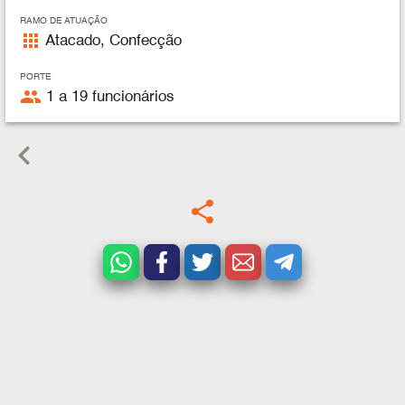
RAMO DE ATUAÇÃO
apps
Atacado, Confecção
PORTE
people
1 a 19 funcionários
keyboard_arrow_left
share