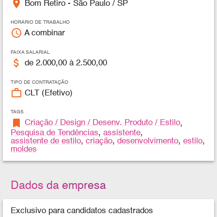
place
Bom Retiro - São Paulo / SP
HORÁRIO DE TRABALHO
access_time
A combinar
FAIXA SALARIAL
attach_money
de 2.000,00 à 2.500,00
TIPO DE CONTRATAÇÃO
work_outline
CLT (Efetivo)
TAGS
bookmark
Criação / Design / Desenv. Produto / Estilo
,
Pesquisa de Tendências
,
assistente
,
assistente de estilo
,
criação
,
desenvolvimento
,
estilo
,
moldes
Dados da empresa
Exclusivo para candidatos cadastrados