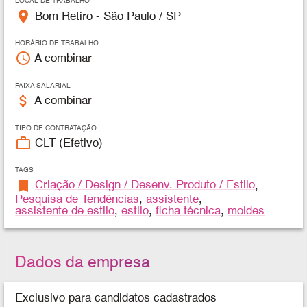
LOCAL DE TRABALHO
place
Bom Retiro - São Paulo / SP
HORÁRIO DE TRABALHO
access_time
A combinar
FAIXA SALARIAL
attach_money
A combinar
TIPO DE CONTRATAÇÃO
work_outline
CLT (Efetivo)
TAGS
bookmark
Criação / Design / Desenv. Produto / Estilo
,
Pesquisa de Tendências
,
assistente
,
assistente de estilo
,
estilo
,
ficha técnica
,
moldes
Dados da empresa
Exclusivo para candidatos cadastrados