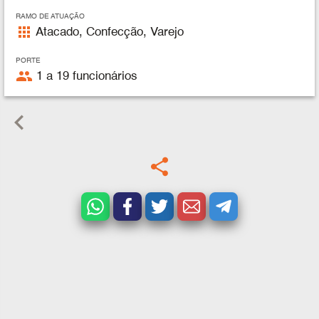
RAMO DE ATUAÇÃO
apps
Atacado, Confecção, Varejo
PORTE
people
1 a 19 funcionários
keyboard_arrow_left
share