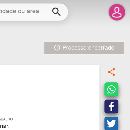
search
error_outline
Processo encerrado
share
ABALHO
nar.