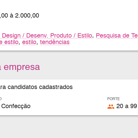
,00 à 2.000,00
 Design / Desenv. Produto / Estilo
,
Pesquisa de Te
e estilo
,
estilo
,
tendências
a empresa
ara candidatos cadastrados
O
PORTE
people
 Confecção
20 a 99 