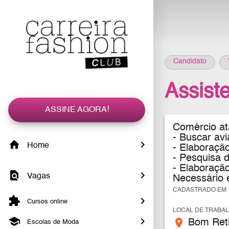
Candidato
Assiste
ASSINE AGORA!
Comércio ata
- Buscar av
Home
- Elaboraçã
- Pesquisa d
- Elaboração
Vagas
Necessário 
CADASTRADO EM 1
Cursos online
LOCAL DE TRABA
place
Bom Reti
Escolas de Moda