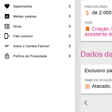
Depoimentos
FAIXA SALARIAL
attach_money
de 2.000
Médias salariais
TAGS
Dicas
bookmark
Criação /
assistente d
Fale conosco
Sobre o Carreira Fashion
Dados d
Política de Privacidade
Exclusivo p
RAMO DE ATUAÇÃ
apps
Atacado,
keyboard_arrow_left