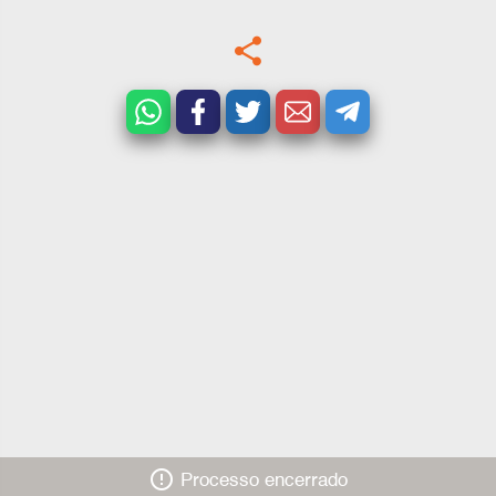
share
error_outline
Processo encerrado