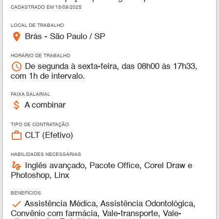
CADASTRADO EM 15/09/2025
LOCAL DE TRABALHO
place
Brás - São Paulo / SP
HORÁRIO DE TRABALHO
access_time
De segunda à sexta-feira, das 08h00 às 17h33,
com 1h de intervalo.
FAIXA SALARIAL
attach_money
A combinar
TIPO DE CONTRATAÇÃO
work_outline
CLT (Efetivo)
HABILIDADES NECESSÁRIAS
gesture
Inglês avançado, Pacote Office, Corel Draw e
Photoshop, Linx
BENEFÍCIOS
check
Assistência Médica, Assistência Odontológica,
Convênio com farmácia, Vale-transporte, Vale-