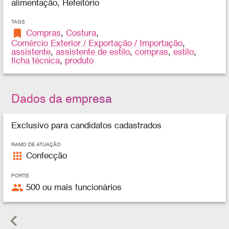
alimentação, Refeitório
TAGS
bookmark
Compras
,
Costura
,
Comércio Exterior / Exportação / Importação
,
assistente
,
assistente de estilo
,
compras
,
estilo
,
ficha técnica
,
produto
Dados da empresa
Exclusivo para candidatos cadastrados
RAMO DE ATUAÇÃO
apps
Confecção
PORTE
people
500 ou mais funcionários
keyboard_arrow_left