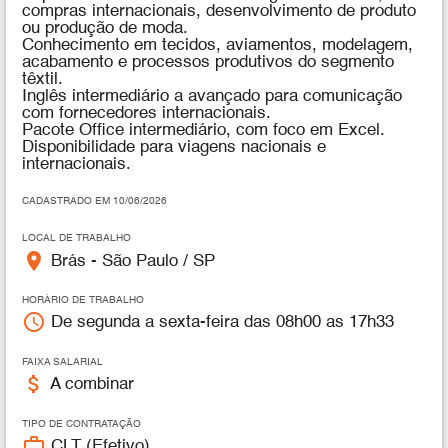
compras internacionais, desenvolvimento de produto
ou produção de moda.
Conhecimento em tecidos, aviamentos, modelagem,
acabamento e processos produtivos do segmento
têxtil.
Inglês intermediário a avançado para comunicação
com fornecedores internacionais.
Pacote Office intermediário, com foco em Excel.
Disponibilidade para viagens nacionais e
internacionais.
CADASTRADO EM 10/06/2026
LOCAL DE TRABALHO
place
Brás - São Paulo / SP
HORÁRIO DE TRABALHO
access_time
De segunda a sexta-feira das 08h00 as 17h33
FAIXA SALARIAL
attach_money
A combinar
TIPO DE CONTRATAÇÃO
work_outline
CLT (Efetivo)