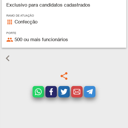
Exclusivo para candidatos cadastrados
RAMO DE ATUAÇÃO
apps
Confecção
PORTE
people
500 ou mais funcionários
keyboard_arrow_left
share