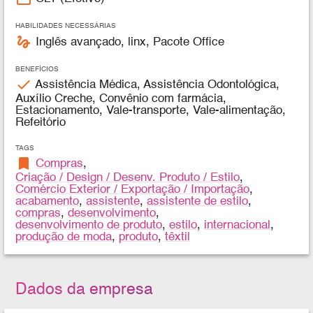
HABILIDADES NECESSÁRIAS
gesture
Inglês avançado, linx, Pacote Office
BENEFÍCIOS
check
Assistência Médica, Assistência Odontológica,
Auxílio Creche, Convênio com farmácia,
Estacionamento, Vale-transporte, Vale-alimentação,
Refeitório
TAGS
bookmark
Compras
,
Criação / Design / Desenv. Produto / Estilo
,
Comércio Exterior / Exportação / Importação
,
acabamento
,
assistente
,
assistente de estilo
,
compras
,
desenvolvimento
,
desenvolvimento de produto
,
estilo
,
internacional
,
produção de moda
,
produto
,
têxtil
Dados da empresa