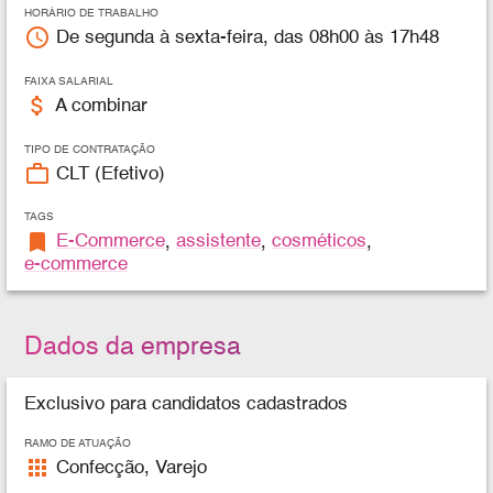
HORÁRIO DE TRABALHO
access_time
De segunda à sexta-feira, das 08h00 às 17h48
FAIXA SALARIAL
attach_money
A combinar
TIPO DE CONTRATAÇÃO
work_outline
CLT (Efetivo)
TAGS
bookmark
E-Commerce
,
assistente
,
cosméticos
,
e-commerce
Dados da empresa
Exclusivo para candidatos cadastrados
RAMO DE ATUAÇÃO
apps
Confecção, Varejo