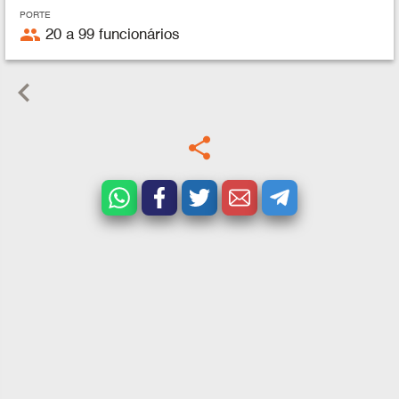
PORTE
people
20 a 99 funcionários
keyboard_arrow_left
share