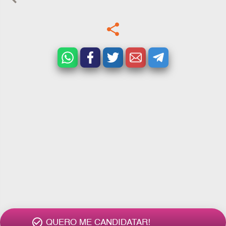
share
check_circle_outline
QUERO ME CANDIDATAR!