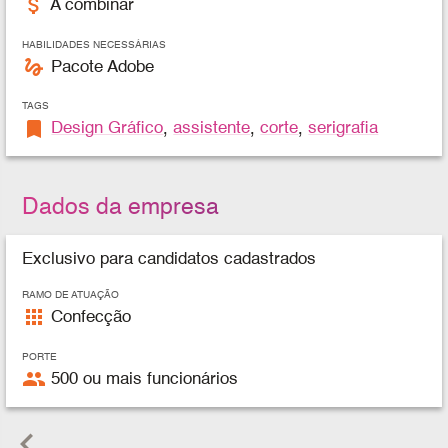
attach_money
A combinar
HABILIDADES NECESSÁRIAS
gesture
Pacote Adobe
TAGS
bookmark
Design Gráfico
,
assistente
,
corte
,
serigrafia
Dados da empresa
Exclusivo para candidatos cadastrados
RAMO DE ATUAÇÃO
apps
Confecção
PORTE
people
500 ou mais funcionários
keyboard_arrow_left