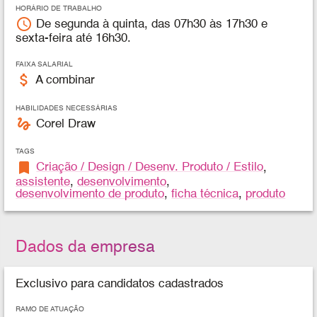
HORÁRIO DE TRABALHO
access_time
De segunda à quinta, das 07h30 às 17h30 e
sexta-feira até 16h30.
FAIXA SALARIAL
attach_money
A combinar
HABILIDADES NECESSÁRIAS
gesture
Corel Draw
TAGS
bookmark
Criação / Design / Desenv. Produto / Estilo
,
assistente
,
desenvolvimento
,
desenvolvimento de produto
,
ficha técnica
,
produto
Dados da empresa
Exclusivo para candidatos cadastrados
RAMO DE ATUAÇÃO