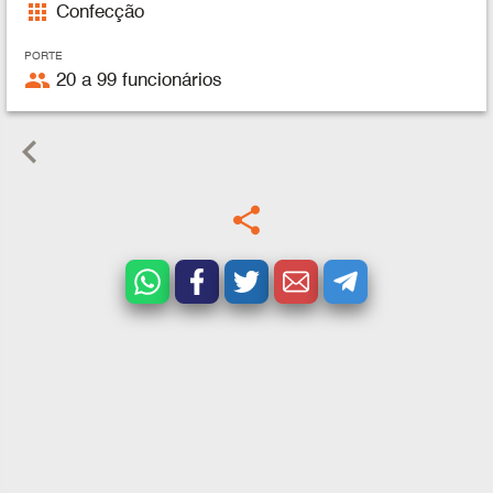
apps
Confecção
PORTE
people
20 a 99 funcionários
keyboard_arrow_left
share