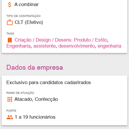
attach_money
A combinar
TIPO DE CONTRATAÇÃO
work_outline
CLT (Efetivo)
TAGS
bookmark
Criação / Design / Desenv. Produto / Estilo
,
Engenharia
,
assistente
,
desenvolvimento
,
engenharia
Dados da empresa
Exclusivo para candidatos cadastrados
RAMO DE ATUAÇÃO
apps
Atacado, Confecção
PORTE
people
1 a 19 funcionários