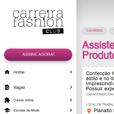
Candidato
Assist
Produt
ASSINE AGORA!
Home
Confecção fe
estilo e no
Imprescindí
Vagas
Possuir expe
CADASTRADO EM 0
Cursos online
LOCAL DE TRABA
place
Planalto 
Escolas de Moda