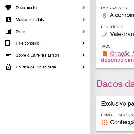
Depoimentos
FAIXA SALARIAL
attach_money
A combin
Médias salariais
BENEFÍCIOS
Dicas
check
Vale-tran
Fale conosco
TAGS
bookmark
Criação /
Sobre o Carreira Fashion
desenvolvim
Política de Privacidade
Dados d
Exclusivo p
RAMO DE ATUAÇÃ
apps
Confecç