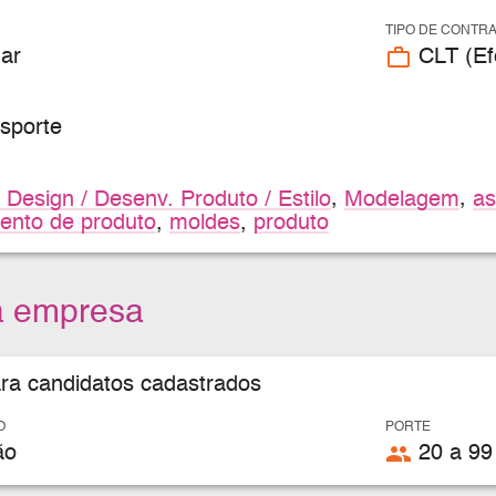
TIPO DE CONTR
work_outline
ar
CLT (Efe
sporte
 Design / Desenv. Produto / Estilo
,
Modelagem
,
as
ento de produto
,
moldes
,
produto
a empresa
ara candidatos cadastrados
O
PORTE
people
ão
20 a 99 