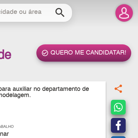
search
de
check_circle_outline
QUERO ME CANDIDATAR!
share
 para auxiliar no departamento de
 modelagem.
ABALHO
nar