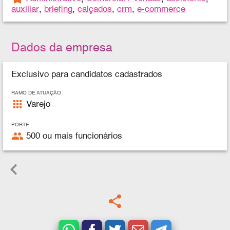
auxiliar
,
briefing
,
calçados
,
crm
,
e-commerce
Dados da empresa
Exclusivo para candidatos cadastrados
RAMO DE ATUAÇÃO
apps
Varejo
PORTE
people
500 ou mais funcionários
keyboard_arrow_left
share