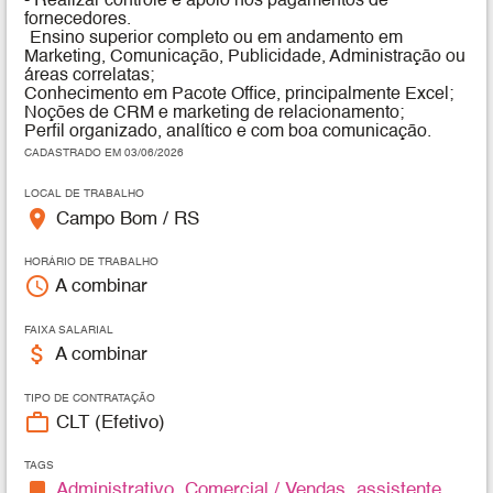
- Realizar controle e apoio nos pagamentos de
fornecedores.
Ensino superior completo ou em andamento em
Marketing, Comunicação, Publicidade, Administração ou
áreas correlatas;
Conhecimento em Pacote Office, principalmente Excel;
Noções de CRM e marketing de relacionamento;
Perfil organizado, analítico e com boa comunicação.
CADASTRADO EM 03/06/2026
LOCAL DE TRABALHO
place
Campo Bom / RS
HORÁRIO DE TRABALHO
access_time
A combinar
FAIXA SALARIAL
attach_money
A combinar
TIPO DE CONTRATAÇÃO
work_outline
CLT (Efetivo)
TAGS
bookmark
Administrativo
,
Comercial / Vendas
,
assistente
,