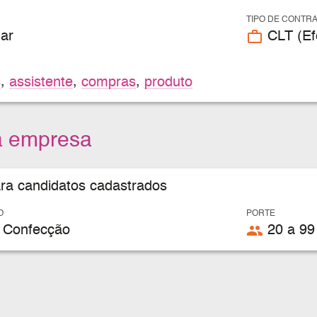
TIPO DE CONTR
work_outline
ar
CLT (Efe
s
,
assistente
,
compras
,
produto
a empresa
ara candidatos cadastrados
O
PORTE
people
 Confecção
20 a 99 