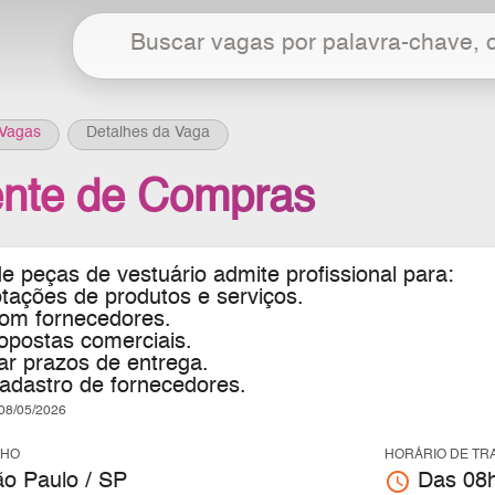
Vagas
Detalhes da Vaga
ente de Compras
 peças de vestuário admite profissional para:
otações de produtos e serviços.
com fornecedores.
ropostas comerciais.
r prazos de entrega.
cadastro de fornecedores.
8/05/2026
LHO
HORÁRIO DE TR
access_time
ão Paulo / SP
Das 08h