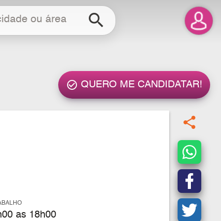
search
check_circle_outline
QUERO ME CANDIDATAR!
share
ABALHO
00 as 18h00