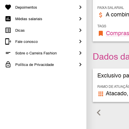
Depoimentos
FAIXA SALARIAL
attach_money
A combin
Médias salariais
TAGS
Dicas
bookmark
Compra
Fale conosco
Sobre o Carreira Fashion
Dados d
Política de Privacidade
Exclusivo p
RAMO DE ATUAÇÃ
apps
Atacado,
keyboard_arrow_left