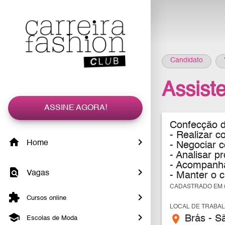
Candidato
Assist
ASSINE AGORA!
Confecção de
- Realizar c
Home
- Negociar 
- Analisar p
- Acompanha
Vagas
- Manter o 
CADASTRADO EM 0
Cursos online
LOCAL DE TRABA
place
Brás - S
Escolas de Moda