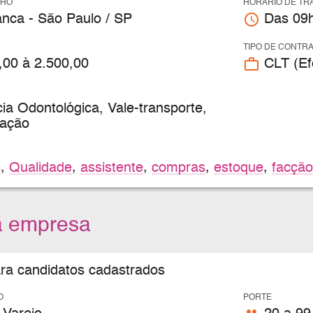
LHO
HORÁRIO DE TR
access_time
nca - São Paulo / SP
Das 09h
TIPO DE CONTR
work_outline
,00 à 2.500,00
CLT (Efe
ia Odontológica, Vale-transporte,
tação
s
,
Qualidade
,
assistente
,
compras
,
estoque
,
facção
a empresa
ara candidatos cadastrados
O
PORTE