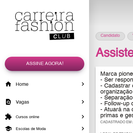
Candidato
Assist
ASSINE AGORA!
Marca pione
- Ser respon
Home
- Cadastrar
organização
- Separação
Vagas
- Follow-up 
- Atuará na 
primas e ge
Cursos online
CADASTRADO EM 2
Escolas de Moda