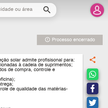
search
error_outline
Processo encerrado
share
ão solar admite profisisonal para:
acionadas à cadeia de suprimentos;
os de compra, controle e
icina);
ntrega;
role de qualidade das matérias-