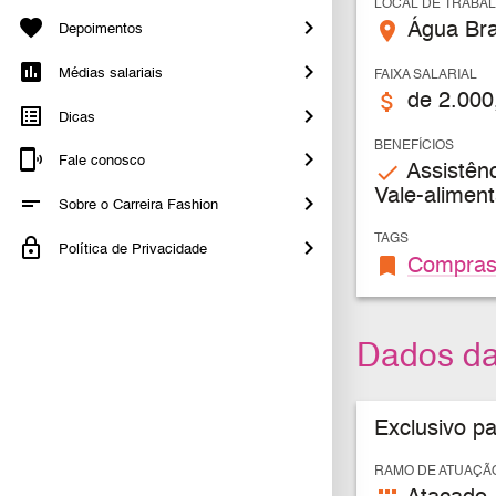
LOCAL DE TRABA
place
Água Bra
Depoimentos
Médias salariais
FAIXA SALARIAL
attach_money
de 2.000
Dicas
BENEFÍCIOS
Fale conosco
check
Assistênc
Vale-alimen
Sobre o Carreira Fashion
TAGS
Política de Privacidade
bookmark
Compra
Dados d
Exclusivo p
RAMO DE ATUAÇÃ