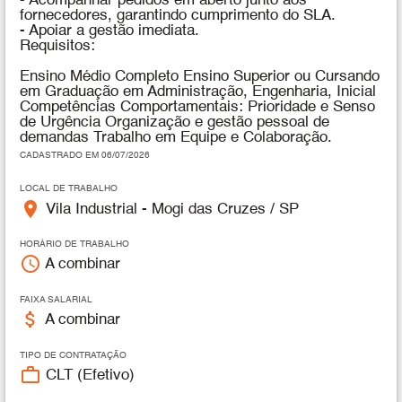
- Acompanhar pedidos em aberto junto aos
fornecedores, garantindo cumprimento do SLA.
- Apoiar a gestão imediata.
Requisitos:
Ensino Médio Completo Ensino Superior ou Cursando
em Graduação em Administração, Engenharia, Inicial
Competências Comportamentais: Prioridade e Senso
de Urgência Organização e gestão pessoal de
demandas Trabalho em Equipe e Colaboração.
CADASTRADO EM 06/07/2026
LOCAL DE TRABALHO
place
Vila Industrial - Mogi das Cruzes / SP
HORÁRIO DE TRABALHO
access_time
A combinar
FAIXA SALARIAL
attach_money
A combinar
TIPO DE CONTRATAÇÃO
work_outline
CLT (Efetivo)