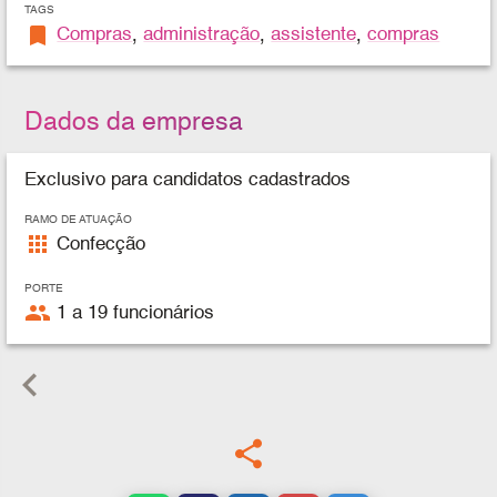
TAGS
bookmark
Compras
,
administração
,
assistente
,
compras
Dados da empresa
Exclusivo para candidatos cadastrados
RAMO DE ATUAÇÃO
apps
Confecção
PORTE
people
1 a 19 funcionários
keyboard_arrow_left
share