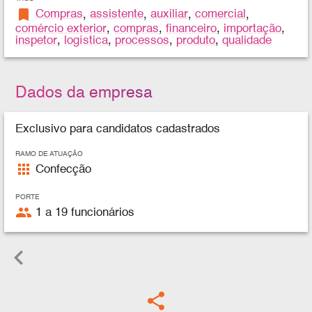
bookmark
Compras
,
assistente
,
auxiliar
,
comercial
,
comércio exterior
,
compras
,
financeiro
,
importação
,
inspetor
,
logística
,
processos
,
produto
,
qualidade
Dados da empresa
Exclusivo para candidatos cadastrados
RAMO DE ATUAÇÃO
apps
Confecção
PORTE
people
1 a 19 funcionários
keyboard_arrow_left
share