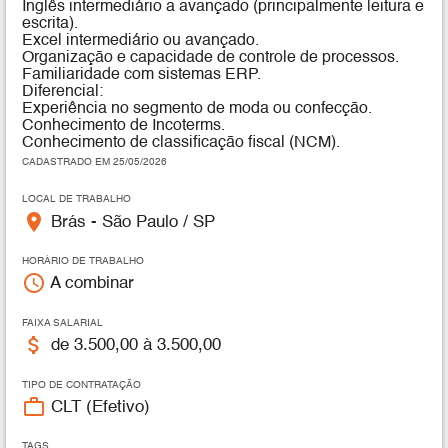
Inglês intermediário a avançado (principalmente leitura e
escrita).
Excel intermediário ou avançado.
Organização e capacidade de controle de processos.
Familiaridade com sistemas ERP.
Diferencial:
Experiência no segmento de moda ou confecção.
Conhecimento de Incoterms.
Conhecimento de classificação fiscal (NCM).
CADASTRADO EM 25/05/2026
LOCAL DE TRABALHO
place
Brás - São Paulo / SP
HORÁRIO DE TRABALHO
access_time
A combinar
FAIXA SALARIAL
attach_money
de 3.500,00 à 3.500,00
TIPO DE CONTRATAÇÃO
work_outline
CLT (Efetivo)
TAGS