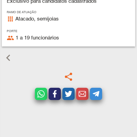
Exclusivo para candidatos cadastrados
RAMO DE ATUAÇÃO
apps
Atacado, semijoias
PORTE
people
1 a 19 funcionários
keyboard_arrow_left
share