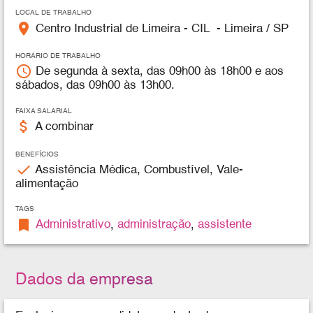
LOCAL DE TRABALHO
place
Centro Industrial de Limeira - CIL - Limeira / SP
HORÁRIO DE TRABALHO
access_time
De segunda à sexta, das 09h00 às 18h00 e aos
sábados, das 09h00 às 13h00.
FAIXA SALARIAL
attach_money
A combinar
BENEFÍCIOS
check
Assistência Médica, Combustível, Vale-
alimentação
TAGS
bookmark
Administrativo
,
administração
,
assistente
Dados da empresa