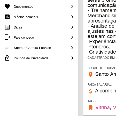
setas promoc
comunicação
Depoimentos
- Treinament
Merchandisi
Médias salariais
apresentaçã
- Análise d
Dicas
ajustes nas 
estejam con
Fale conosco
Experiência
interiores.
Sobre o Carreira Fashion
Criatividade
CADASTRADO EM 1
Política de Privacidade
LOCAL DE TRABA
place
Santo Am
FAIXA SALARIAL
attach_money
A combin
TAGS
bookmark
Vitrina
,
V