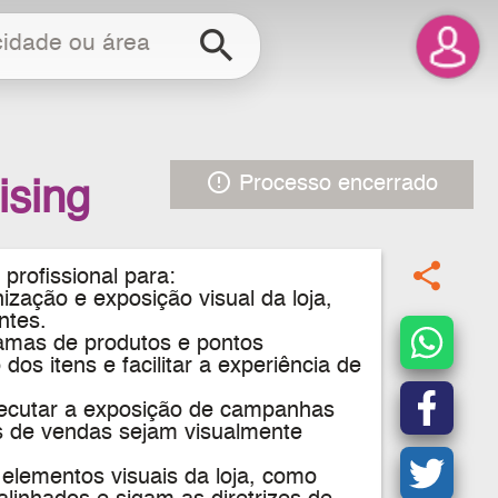
search
error_outline
Processo encerrado
ising
share
 profissional para:
ização e exposição visual da loja,
ntes.
ramas de produtos e pontos
dos itens e facilitar a experiência de
ecutar a exposição de campanhas
s de vendas sejam visualmente
elementos visuais da loja, como