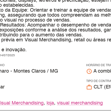
ionais, displays, letreiros e precificação, estejam
 estabelecidas.
o da Equipe: Orientar e treinar a equipe de venda
ng, assegurando que todos compreendam as melhor
o visual no processo de vendas.
e Resultados: Acompanhar o desempenho de vendas
exposições conforme a análise dos resultados, gar
tribuindo para o aumento das vendas.
 prévia em Visual Merchandising, retail ou áreas 
 e inovação.
4/07/2025
LHO
HORÁRIO DE TR
access_time
aro - Montes Claros / MG
A combi
TIPO DE CONTR
work_outline
ar
CLT (Efe
isual Merchandising
,
loja
,
visual merchandising