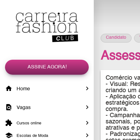
Candidato
Assess
ASSINE AGORA!
Comércio var
-
Visual: Re
Home
criando um a
- Aplicação
estratégicos
Vagas
compra.
- Campanhas
sazonais, p
Cursos online
atrativas e 
- Padroniza
Escolas de Moda