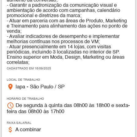
aumento da conversão;
- Garantir a padronização da comunicação visual e
ambientação de acordo com campanhas, calendário
promocional e diretrizes da marca;
- Atuar em parceria com as áreas de Produto, Marketing
e Treinamento para alinhamento das ações no ponto de
venda;
- Avaliar indicadores de desempenho e implementar
melhorias contínuas nos processos de VM;
- Atuar presencialmente em 14 lojas, com visitas
periódicas, incluindo 3 localizadas no interior de SP.
Ensino superior em
Moda, Design, Marketing ou áreas
correlatas;
CADASTRADO EM 16/09/2025
LOCAL DE TRABALHO
place
lapa - São Paulo / SP
HORÁRIO DE TRABALHO
access_time
De segunda à quinta das 08h00 às 18h00 e sexta-
feira das 08h00 às 17h00
FAIXA SALARIAL
attach_money
A combinar