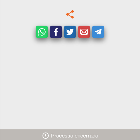
share
error_outline
Processo encerrado