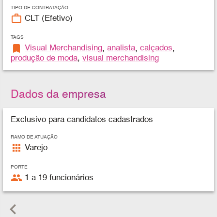
TIPO DE CONTRATAÇÃO
work_outline
CLT (Efetivo)
TAGS
bookmark
Visual Merchandising
,
analista
,
calçados
,
produção de moda
,
visual merchandising
Dados da empresa
Exclusivo para candidatos cadastrados
RAMO DE ATUAÇÃO
apps
Varejo
PORTE
people
1 a 19 funcionários
keyboard_arrow_left