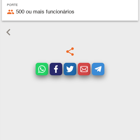
PORTE
people
500 ou mais funcionários
keyboard_arrow_left
share