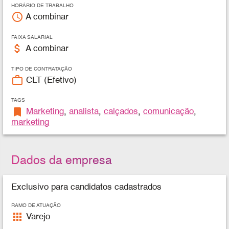
HORÁRIO DE TRABALHO
access_time
A combinar
FAIXA SALARIAL
attach_money
A combinar
TIPO DE CONTRATAÇÃO
work_outline
CLT (Efetivo)
TAGS
bookmark
Marketing
,
analista
,
calçados
,
comunicação
,
marketing
Dados da empresa
Exclusivo para candidatos cadastrados
RAMO DE ATUAÇÃO
apps
Varejo