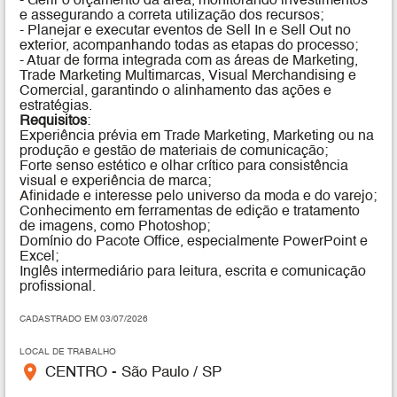
- Gerir o orçamento da área, monitorando investimentos
e assegurando a correta utilização dos recursos;
- Planejar e executar eventos de Sell In e Sell Out no
exterior, acompanhando todas as etapas do processo;
- Atuar de forma integrada com as áreas de Marketing,
Trade Marketing Multimarcas, Visual Merchandising e
Comercial, garantindo o alinhamento das ações e
estratégias.
Requisitos
:
Experiência prévia em Trade Marketing, Marketing ou na
produção e gestão de materiais de comunicação;
Forte senso estético e olhar crítico para consistência
visual e experiência de marca;
Afinidade e interesse pelo universo da moda e do varejo;
Conhecimento em ferramentas de edição e tratamento
de imagens, como Photoshop;
Domínio do Pacote Office, especialmente PowerPoint e
Excel;
Inglês intermediário para leitura, escrita e comunicação
profissional.
CADASTRADO EM 03/07/2026
LOCAL DE TRABALHO
place
CENTRO - São Paulo / SP