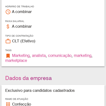
HORÁRIO DE TRABALHO
access_time
A combinar
FAIXA SALARIAL
attach_money
A combinar
TIPO DE CONTRATAÇÃO
work_outline
CLT (Efetivo)
TAGS
bookmark
Marketing
,
analista
,
comunicação
,
marketing
,
marketplace
Dados da empresa
Exclusivo para candidatos cadastrados
RAMO DE ATUAÇÃO
apps
Confecção