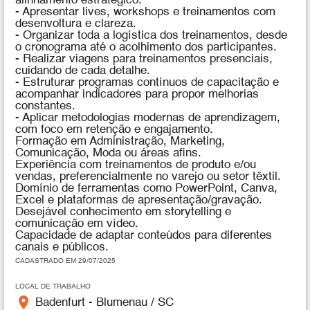
alinhamento estratégico.
- Apresentar lives, workshops e treinamentos com
desenvoltura e clareza.
- Organizar toda a logística dos treinamentos, desde
o cronograma até o acolhimento dos participantes.
- Realizar viagens para treinamentos presenciais,
cuidando de cada detalhe.
- Estruturar programas contínuos de capacitação e
acompanhar indicadores para propor melhorias
constantes.
- Aplicar metodologias modernas de aprendizagem,
com foco em retenção e engajamento.
Formação em Administração, Marketing,
Comunicação, Moda ou áreas afins.
Experiência com treinamentos de produto e/ou
vendas, preferencialmente no varejo ou setor têxtil.
Domínio de ferramentas como PowerPoint, Canva,
Excel e plataformas de apresentação/gravação.
Desejável conhecimento em storytelling e
comunicação em vídeo.
Capacidade de adaptar conteúdos para diferentes
canais e públicos.
CADASTRADO EM 29/07/2025
LOCAL DE TRABALHO
place
Badenfurt - Blumenau / SC