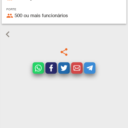
PORTE
people
500 ou mais funcionários
keyboard_arrow_left
share