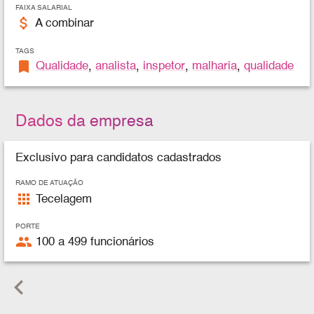
FAIXA SALARIAL
attach_money
A combinar
TAGS
bookmark
Qualidade
,
analista
,
inspetor
,
malharia
,
qualidade
Dados da empresa
Exclusivo para candidatos cadastrados
RAMO DE ATUAÇÃO
apps
Tecelagem
PORTE
people
100 a 499 funcionários
keyboard_arrow_left