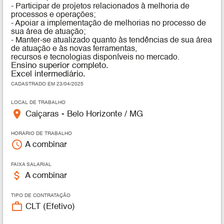
- Participar de projetos relacionados à melhoria de
processos e operações;
- Apoiar a implementação de melhorias no processo de
sua área de atuação;
- Manter-se atualizado quanto às tendências de sua área
de atuação e às novas ferramentas,
recursos e tecnologias disponíveis no mercado.
Ensino superior completo.
Excel intermediário.
CADASTRADO EM 23/04/2025
LOCAL DE TRABALHO
place
Caiçaras - Belo Horizonte / MG
HORÁRIO DE TRABALHO
access_time
A combinar
FAIXA SALARIAL
attach_money
A combinar
TIPO DE CONTRATAÇÃO
work_outline
CLT (Efetivo)