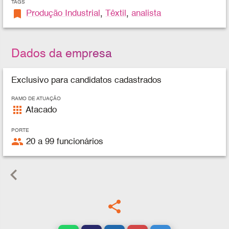
TAGS
bookmark
Produção Industrial
,
Têxtil
,
analista
Dados da empresa
Exclusivo para candidatos cadastrados
RAMO DE ATUAÇÃO
apps
Atacado
PORTE
people
20 a 99 funcionários
keyboard_arrow_left
share