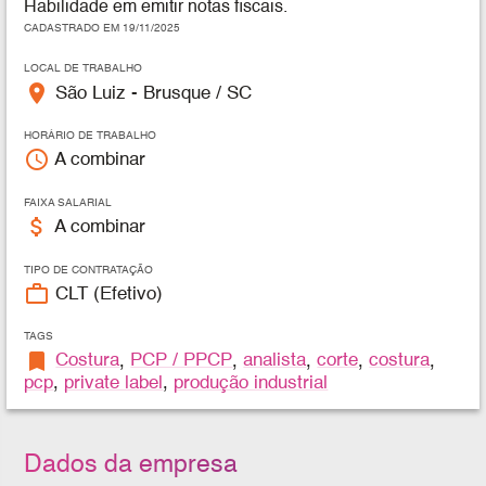
Habilidade em emitir notas fiscais.
CADASTRADO EM 19/11/2025
LOCAL DE TRABALHO
place
São Luiz - Brusque / SC
HORÁRIO DE TRABALHO
access_time
A combinar
FAIXA SALARIAL
attach_money
A combinar
TIPO DE CONTRATAÇÃO
work_outline
CLT (Efetivo)
TAGS
bookmark
Costura
,
PCP / PPCP
,
analista
,
corte
,
costura
,
pcp
,
private label
,
produção industrial
Dados da empresa