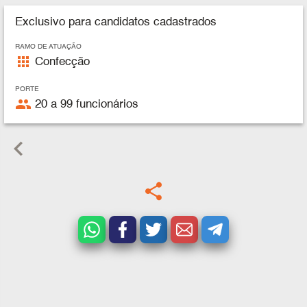
Exclusivo para candidatos cadastrados
RAMO DE ATUAÇÃO
apps
Confecção
PORTE
people
20 a 99 funcionários
keyboard_arrow_left
share